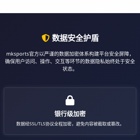
数据安全护盾
mksports官方以严谨的数据加密体系构建平台安全屏障，
确保用户访问、操作、交互等环节的数据隐私始终处于安全
状态。
银行级加密
数据经SSL/TLS协议全程加密，避免内容被截取或篡改。