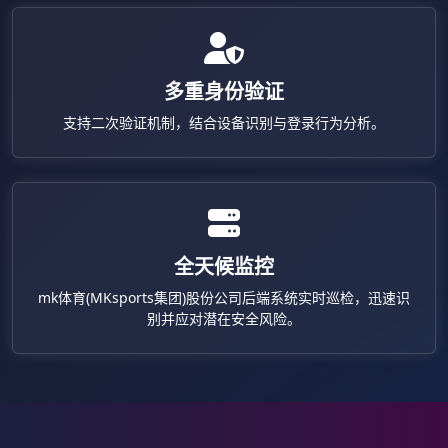
多重身份验证
支持二次验证机制，结合设备识别与登录行为分析。
全天候监控
mk体育(MKsports集团)股份公司后端系统实时巡检，迅速识
别并应对潜在安全风险。