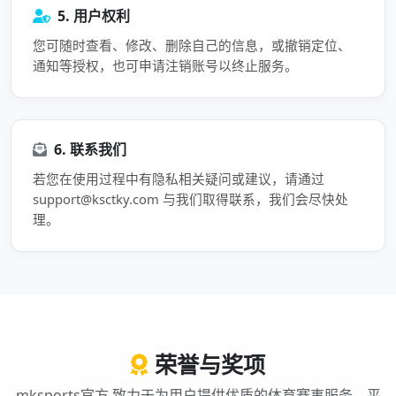
5. 用户权利
您可随时查看、修改、删除自己的信息，或撤销定位、
通知等授权，也可申请注销账号以终止服务。
6. 联系我们
若您在使用过程中有隐私相关疑问或建议，请通过
support@ksctky.com 与我们取得联系，我们会尽快处
理。
荣誉与奖项
mksports官方 致力于为用户提供优质的体育赛事服务，平