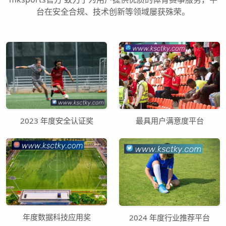
台在安全合规、技术创新等领域屡获殊荣。
2023 年度安全认证奖
最具用户满意度平台
年度数据科技应用奖
2024 年度行业推荐平台