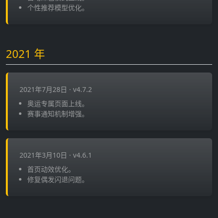
个性推荐模型优化。
2021 年
2021年7月28日 · v4.7.2
奥运专属页面上线。
赛事通知机制增强。
2021年3月10日 · v4.6.1
首页动效优化。
修复偶发闪退问题。