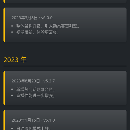
2025年3月8日 · v6.0.0
整体架构升级，引入动态赛事引擎。
视觉焕新，体验更清爽。
2023 年
2023年8月29日 · v5.2.7
新增热门话题聚合区。
直播性能进一步增强。
2023年1月15日 · v5.1.0
自动深色模式上线。